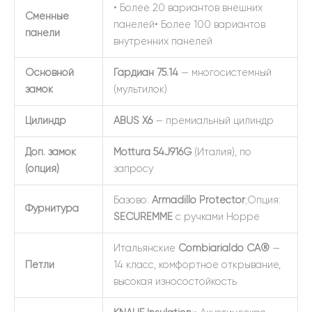
• Более 20 вариантов внешних
Сменные
панелей• Более 100 вариантов
панели
внутренних панелей
Основной
Гардиан 75.14
— многосистемный
замок
(мультилок)
Цилиндр
ABUS X6
— премиальный цилиндр
Доп. замок
Mottura 54J916G
(Италия), по
(опция)
запросу
Базово:
Armadillo Protector
;Опция:
Фурнитура
SECUREMME
с ручками Hoppe
Итальянские
Combiarialdo СА®
—
Петли
14 класс, комфортное открывание,
высокая износостойкость