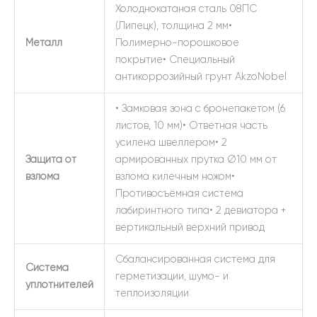
Холоднокатаная сталь 08ПС
(Липецк), толщина 2 мм•
Металл
Полимерно-порошковое
покрытие• Специальный
антикоррозийный грунт AkzoNobel
• Замковая зона с бронепакетом (6
листов, 10 мм)• Ответная часть
усилена швеллером• 2
Защита от
армированных прутка Ø10 мм от
взлома
взлома килечным ножом•
Противосъёмная система
лабиринтного типа• 2 девиатора +
вертикальный верхний привод
Сбалансированная система для
Система
герметизации, шумо- и
уплотнителей
теплоизоляции