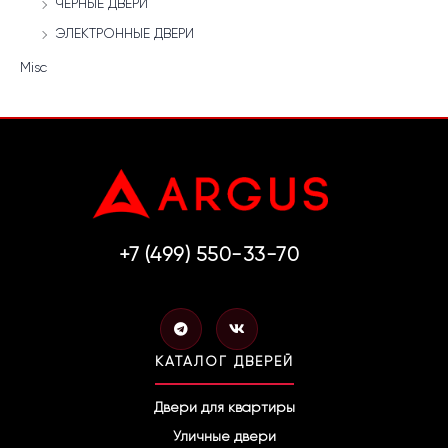
ЧЁРНЫЕ ДВЕРИ
ЭЛЕКТРОННЫЕ ДВЕРИ
Misc
+7 (499) 550-33-70
T
V
e
k
l
КАТАЛОГ ДВЕРЕЙ
e
g
r
Двери для квартиры
a
Уличные двери
m