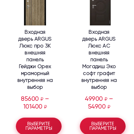
вариаций.
вариаций.
Опции
Опции
можно
можно
выбрать
выбрать
Входная
Входная
на
на
дверь ARGUS
дверь ARGUS
странице
странице
Люкс про 3К
Люкс АС
товара.
товара.
внешняя
внешняя
панель
панель
Гейджи Орех
Могадиш Эко
мраморный
софт графит
внутренняя на
внутренняя на
выбор
выбор
85600
–
49900
–
₽
₽
101400
54900
₽
₽
ВЫБЕРИТЕ
ВЫБЕРИТЕ
ПАРАМЕТРЫ
ПАРАМЕТРЫ