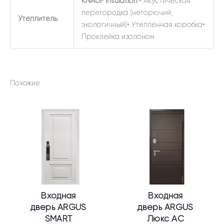
KNAUF Insulation
:• Акустическая
перегородка (негорючий,
Утеплитель
экологичный)• Утеплённая коробка•
Проклейка изолоном
Похожие
Этот
Этот
товар
товар
имеет
имеет
несколько
несколько
вариаций.
вариаций.
Опции
Опции
можно
можно
выбрать
выбрать
Входная
Входная
на
на
дверь ARGUS
дверь ARGUS
странице
странице
SMART
Люкс АС
товара.
товара.