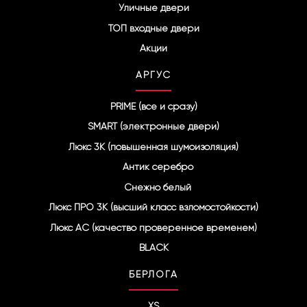
Уличные двери
m
ТОП входные двери
Акции
АРГУС
PRIME (все и сразу)
SMART (электронные двери)
Люкс 3К (повышенная шумоизоляция)
Антик серебро
Снежно белый
Люкс ПРО 3К (высший класс взломостойкости)
Люкс АС (качество проверенное временем)
BLACK
БЕРЛОГА
XS