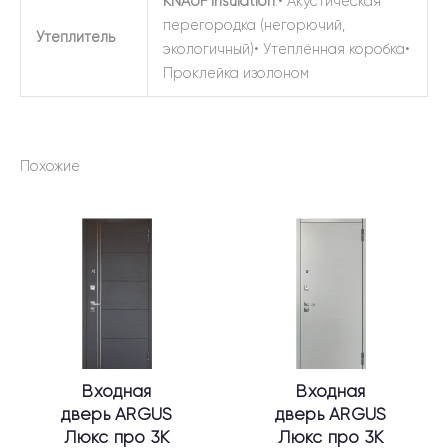
KNAUF Insulation
:• Акустическая
перегородка (негорючий,
Утеплитель
экологичный)• Утеплённая коробка•
Проклейка изолоном
Похожие
Этот
Этот
товар
товар
имеет
имеет
несколько
несколько
вариаций.
вариаций.
Опции
Опции
можно
можно
выбрать
выбрать
Входная
Входная
на
на
дверь ARGUS
дверь ARGUS
странице
странице
Люкс про 3К
Люкс про 3К
товара.
товара.