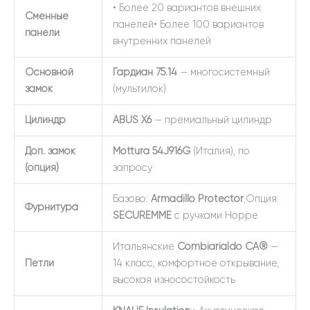
• Более 20 вариантов внешних
Сменные
панелей• Более 100 вариантов
панели
внутренних панелей
Основной
Гардиан 75.14
— многосистемный
замок
(мультилок)
Цилиндр
ABUS X6
— премиальный цилиндр
Доп. замок
Mottura 54J916G
(Италия), по
(опция)
запросу
Базово:
Armadillo Protector
;Опция:
Фурнитура
SECUREMME
с ручками Hoppe
Итальянские
Combiarialdo СА®
—
Петли
14 класс, комфортное открывание,
высокая износостойкость