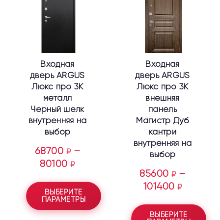
несколько
несколько
вариаций.
вариаций.
Опции
Опции
можно
можно
выбрать
выбрать
Входная
Входная
на
на
дверь ARGUS
дверь ARGUS
странице
странице
Люкс про 3К
Люкс про 3К
товара.
товара.
металл
внешняя
Черный шелк
панель
внутренняя на
Магистр Дуб
выбор
кантри
внутренняя на
68700
–
₽
выбор
80100
₽
85600
–
₽
101400
₽
ВЫБЕРИТЕ
ПАРАМЕТРЫ
ВЫБЕРИТЕ