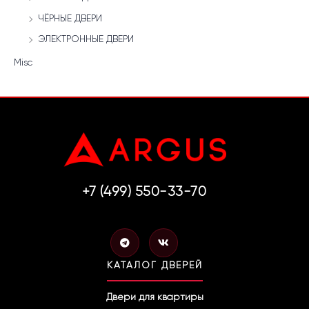
ЧЁРНЫЕ ДВЕРИ
ЭЛЕКТРОННЫЕ ДВЕРИ
Misc
+7 (499) 550-33-70
T
V
e
k
l
КАТАЛОГ ДВЕРЕЙ
e
g
r
Двери для квартиры
a