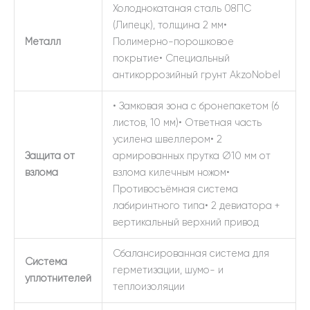
Холоднокатаная сталь 08ПС
(Липецк), толщина 2 мм•
Металл
Полимерно-порошковое
покрытие• Специальный
антикоррозийный грунт AkzoNobel
• Замковая зона с бронепакетом (6
листов, 10 мм)• Ответная часть
усилена швеллером• 2
Защита от
армированных прутка Ø10 мм от
взлома
взлома килечным ножом•
Противосъёмная система
лабиринтного типа• 2 девиатора +
вертикальный верхний привод
Сбалансированная система для
Система
герметизации, шумо- и
уплотнителей
теплоизоляции