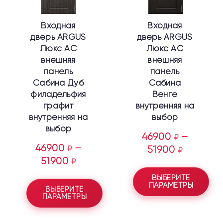
можно
можно
выбрать
выбрать
Входная
Входная
на
на
дверь ARGUS
дверь ARGUS
странице
странице
Люкс АС
Люкс АС
товара.
товара.
внешняя
внешняя
панель
панель
Сабина Дуб
Сабина
филадельфия
Венге
графит
внутренняя на
внутренняя на
выбор
выбор
46900
–
₽
46900
–
₽
51900
₽
51900
₽
ВЫБЕРИТЕ
ПАРАМЕТРЫ
ВЫБЕРИТЕ
ПАРАМЕТРЫ