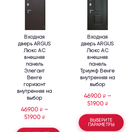
несколько
несколько
вариаций.
вариаций.
Опции
Опции
можно
можно
выбрать
выбрать
Входная
Входная
на
на
дверь ARGUS
дверь ARGUS
странице
странице
Люкс АС
Люкс АС
товара.
товара.
внешняя
внешняя
панель
панель
Элегант
Триумф Венге
Венге
внутренняя на
горизонт
выбор
внутренняя на
46900
–
₽
выбор
51900
₽
46900
–
₽
51900
₽
ВЫБЕРИТЕ
ПАРАМЕТРЫ