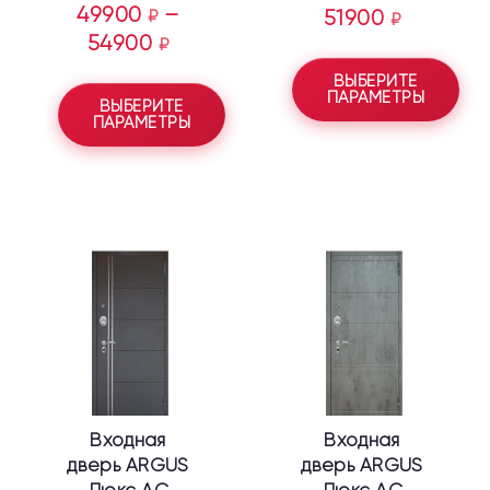
49900
–
₽
51900
₽
54900
₽
ВЫБЕРИТЕ
ПАРАМЕТРЫ
ВЫБЕРИТЕ
ПАРАМЕТРЫ
Этот
Этот
товар
товар
имеет
имеет
несколько
несколько
вариаций.
вариаций.
Опции
Опции
можно
можно
выбрать
выбрать
Входная
Входная
на
на
дверь ARGUS
дверь ARGUS
странице
странице