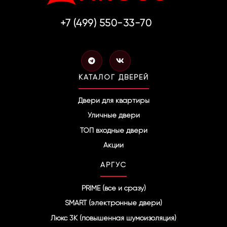
+7 (499) 550-33-70
T
V
e
k
l
КАТАЛОГ ДВЕРЕЙ
e
g
r
Двери для квартиры
a
Уличные двери
m
ТОП входные двери
Акции
АРГУС
PRIME (все и сразу)
SMART (электронные двери)
Люкс 3К (повышенная шумоизоляция)