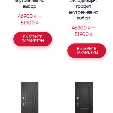
внутренняя на
филадельфия
выбор
графит
внутренняя на
46900
–
₽
выбор
51900
₽
46900
–
₽
51900
₽
ВЫБЕРИТЕ
ПАРАМЕТРЫ
ВЫБЕРИТЕ
ПАРАМЕТРЫ
Этот
Этот
товар
товар
имеет
имеет
несколько
несколько
вариаций.
вариаций.
Опции
Опции