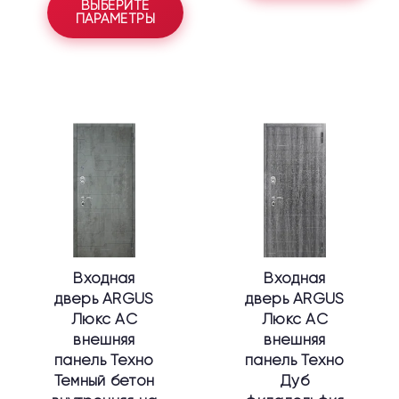
ВЫБЕРИТЕ
ПАРАМЕТРЫ
Этот
Этот
товар
товар
имеет
имеет
несколько
несколько
вариаций.
вариаций.
Опции
Опции
можно
можно
выбрать
выбрать
Входная
Входная
на
на
дверь ARGUS
дверь ARGUS
странице
странице
Люкс АС
Люкс АС
товара.
товара.
внешняя
внешняя
панель Техно
панель Техно
Темный бетон
Дуб