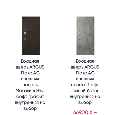
Этот
Этот
товар
товар
имеет
имеет
несколько
несколько
вариаций.
вариаций.
Опции
Опции
можно
можно
выбрать
выбрать
Входная
Входная
на
на
дверь ARGUS
дверь ARGUS
странице
странице
Люкс АС
Люкс АС
товара.
товара.
внешняя
внешняя
панель
панель Лофт
Могадиш Эко
Темный бетон
софт графит
внутренняя на
внутренняя на
выбор
выбор
46900
–
₽