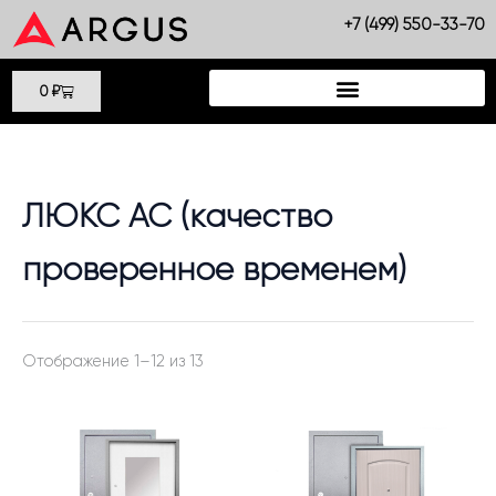
Сортировка:
Перейти
самые
+7 (499) 550-33-70
недавние
к
содержимому
Cart
0
₽
ЛЮКС АС (качество
проверенное временем)
Отображение 1–12 из 13