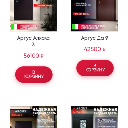
Аргус Аляска
Аргус Да 9
3
42500
₽
56100
₽
В
КОРЗИНУ
В
КОРЗИНУ