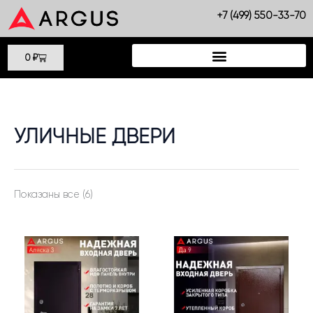
Сортировка:
Перейти
самые
+7 (499) 550-33-70
недавние
к
содержимому
Cart
0
₽
УЛИЧНЫЕ ДВЕРИ
Показаны все (6)