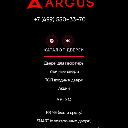
+7 (499) 550-33-70
T
V
e
k
l
КАТАЛОГ ДВЕРЕЙ
e
g
r
Двери для квартиры
a
Уличные двери
m
ТОП входные двери
Акции
АРГУС
PRIME (все и сразу)
SMART (электронные двери)