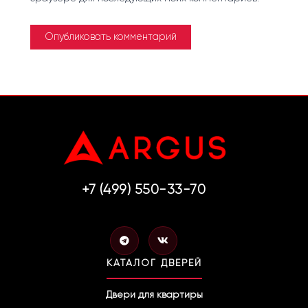
+7 (499) 550-33-70
T
V
e
k
l
КАТАЛОГ ДВЕРЕЙ
e
g
r
Двери для квартиры
a