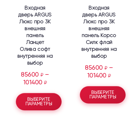
выбрать
выбрать
Входная
Входная
на
на
дверь ARGUS
дверь ARGUS
странице
странице
Люкс про 3К
Люкс про 3К
товара.
товара.
внешняя
внешняя
панель
панель Корсо
Ланцет
Силк флай
Олива софт
внутренняя на
внутренняя на
выбор
выбор
85600
–
₽
85600
–
₽
101400
₽
101400
₽
ВЫБЕРИТЕ
ПАРАМЕТРЫ
ВЫБЕРИТЕ
ПАРАМЕТРЫ
Этот
Этот