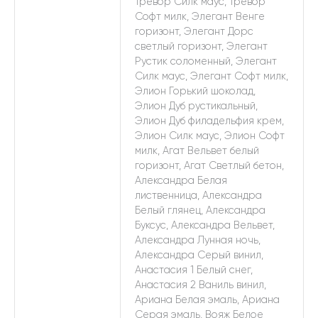
Тревор Силк маус, Тревор
Софт милк, Элегант Венге
горизонт, Элегант Дорс
светлый горизонт, Элегант
Рустик соломенный, Элегант
Силк маус, Элегант Софт милк,
Элион Горький шоколад,
Элион Дуб рустикальный,
Элион Дуб филадельфия крем,
Элион Силк маус, Элион Софт
милк, Агат Вельвет белый
горизонт, Агат Светлый бетон,
Александра Белая
лиственница, Александра
Белый глянец, Александра
Буксус, Александра Вельвет,
Александра Лунная ночь,
Александра Серый винил,
Анастасия 1 Белый снег,
Анастасия 2 Ваниль винил,
Ариана Белая эмаль, Ариана
Серая эмаль, Вояж Белое