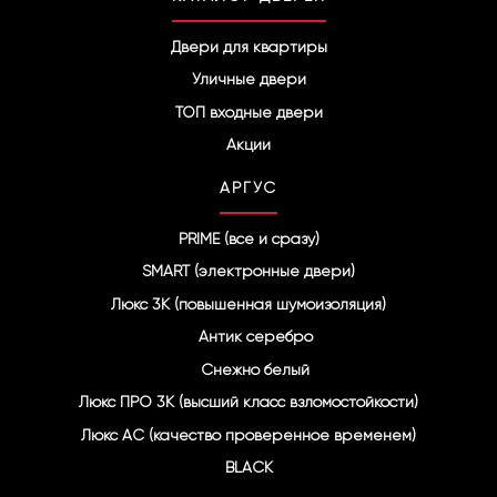
e
g
r
Двери для квартиры
a
Уличные двери
m
ТОП входные двери
Акции
АРГУС
PRIME (все и сразу)
SMART (электронные двери)
Люкс 3К (повышенная шумоизоляция)
Антик серебро
Снежно белый
Люкс ПРО 3К (высший класс взломостойкости)
Люкс АС (качество проверенное временем)
BLACK