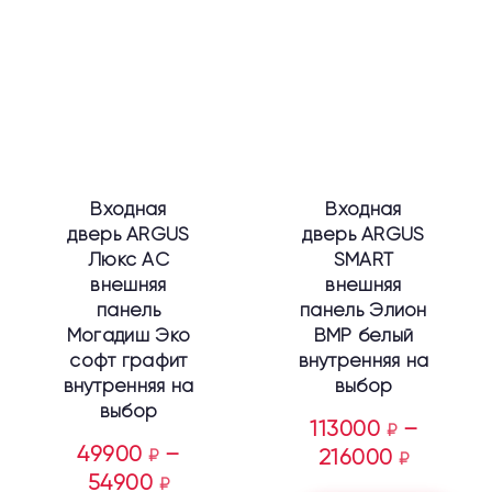
товар
товар
имеет
имеет
несколько
несколько
вариаций.
вариаций.
Опции
Опции
можно
можно
выбрать
выбрать
Входная
Входная
на
на
дверь ARGUS
дверь ARGUS
странице
странице
Люкс АС
SMART
товара.
товара.
внешняя
внешняя
панель
панель Элион
Могадиш Эко
ВМР белый
софт графит
внутренняя на
внутренняя на
выбор
выбор
113000
–
₽
49900
–
₽
216000
₽
54900
₽