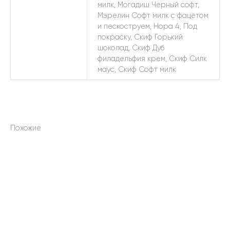
милк, Могадиш Черный софт,
Мэрелин Софт милк с фацетом
и пескоструем, Нора 4, Под
покраску, Скиф Горький
шоколад, Скиф Дуб
филадельфия крем, Скиф Силк
маус, Скиф Софт милк
Похожие
Этот
Этот
товар
товар
имеет
имеет
несколько
несколько
вариаций.
вариаций.
Опции
Опции
можно
можно