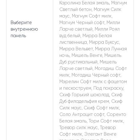
Каролина Белая эмаль, Магнум
Светлый бетон, Магнум Силк
маус, Магнум Софт милк,
Выберите
Магнум Черный софт, Милли
внутреннюю
Ларче светлый, Милли Роял
панель
вуд белый, Мирра Белая
лиственница, Мирра Буксус,
Мирра Вельвет, Мирра Лунная
ночь, Мишель Венге, Мишель
Дуб рустикальный, Мишель
Ларче светлый, Могадиш Софт
милк, Могадиш Черный софт,
Мэрелин Софт милк с фацетом
и пескоструем, Под покраску,
Скиф Горький шоколад, Скиф
Дуб филадельфия крем, Скиф
Силк маус, Скиф Софт милк,
Соло Антрацит софт, Соренто
Белая эмаль, Тори Софт милк,
Тревор силк маус, Тревор
Софт милк, Элегант Венге