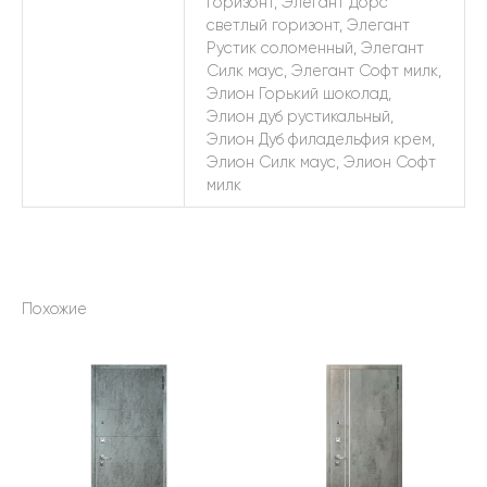
горизонт, Элегант Дорс
светлый горизонт, Элегант
Рустик соломенный, Элегант
Силк маус, Элегант Софт милк,
Элион Горький шоколад,
Элион дуб рустикальный,
Элион Дуб филадельфия крем,
Элион Силк маус, Элион Софт
милк
Похожие
Этот
Этот
товар
товар
имеет
имеет
несколько
несколько
вариаций.
вариаций.
Опции
Опции