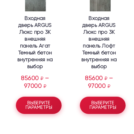
можно
можно
выбрать
выбрать
Входная
Входная
на
на
дверь ARGUS
дверь ARGUS
странице
странице
Люкс про 3К
Люкс про 3К
товара.
товара.
внешняя
внешняя
панель Агат
панель Лофт
Темный бетон
Темный бетон
внутренняя на
внутренняя на
выбор
выбор
85600
–
85600
–
₽
₽
97000
97000
₽
₽
ВЫБЕРИТЕ
ВЫБЕРИТЕ
ПАРАМЕТРЫ
ПАРАМЕТРЫ