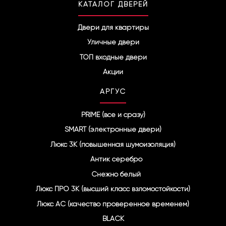
КАТАЛОГ ДВЕРЕЙ
e
g
r
Двери для квартиры
a
Уличные двери
m
ТОП входные двери
Акции
АРГУС
PRIME (все и сразу)
SMART (электронные двери)
Люкс 3К (повышенная шумоизоляция)
Антик серебро
Снежно белый
Люкс ПРО 3К (высший класс взломостойкости)
Люкс АС (качество проверенное временем)
BLACK