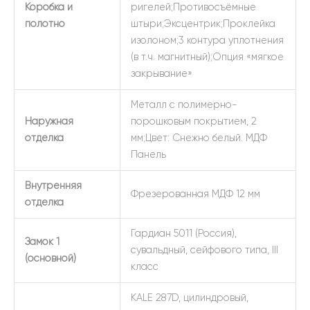
Коробка и
ригелей;Противосъёмные
полотно
штыри;Эксцентрик;Проклейка
изолоном;3 контура уплотнения
(в т.ч. магнитный);Опция «мягкое
закрывание»
Металл с полимерно-
Наружная
порошковым покрытием, 2
отделка
мм;Цвет: Снежно белый. МДФ
Панель
Внутренняя
Фрезерованная МДФ 12 мм
отделка
Гардиан 5011 (Россия),
Замок 1
сувальдный, сейфового типа, III
(основной)
класс
KALE 287D, цилиндровый,