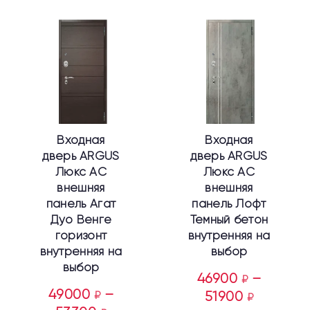
Этот
Этот
товар
товар
имеет
имеет
несколько
несколько
вариаций.
вариаций.
Опции
Опции
можно
можно
выбрать
выбрать
Входная
Входная
на
на
дверь ARGUS
дверь ARGUS
странице
странице
Люкс АС
Люкс АС
товара.
товара.
внешняя
внешняя
панель Агат
панель Лофт
Дуо Венге
Темный бетон
горизонт
внутренняя на
внутренняя на
выбор
выбор
46900
–
₽
49000
–
₽
51900
₽