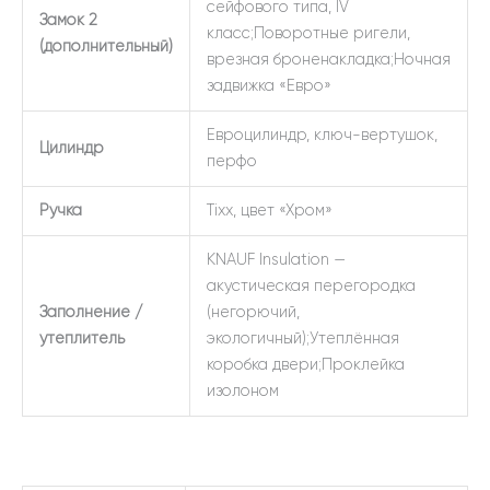
сейфового типа, IV
Замок 2
класс;Поворотные ригели,
(дополнительный)
врезная броненакладка;Ночная
задвижка «Евро»
Евроцилиндр, ключ-вертушок,
Цилиндр
перфо
Ручка
Tixx, цвет «Хром»
KNAUF Insulation —
акустическая перегородка
Заполнение /
(негорючий,
утеплитель
экологичный);Утеплённая
коробка двери;Проклейка
изолоном