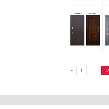
В
-
+
Детали