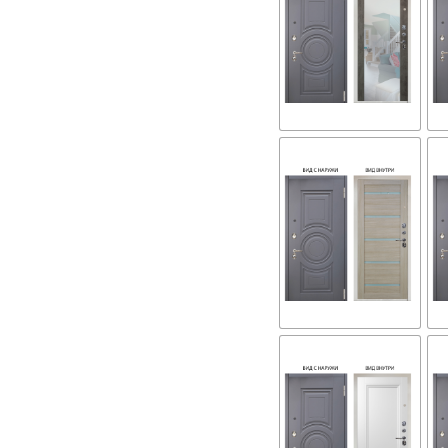
Силк
флай
внутренняя
на
выбор