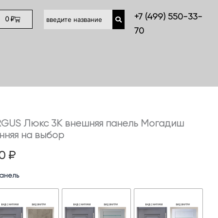
+7 (499) 550-33-
Cart
0
₽
70
RGUS Люкс 3К внешняя панель Могадиш
Диапазон
нняя на выбор
цен:
00
₽
68700 ₽
анель
–
84500 ₽