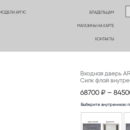
МОДЕЛИ АРГУС
ВЛАДЕЛЬЦАМ
МАГАЗИНЫ НА КАРТЕ
КОНТАКТЫ
Входная дверь A
Количество
товара
Силк флай внутре
Входная
дверь
68700
₽
–
845
ARGUS
Люкс
Выберите внутреннюю п
3К
внешняя
панель
Могадиш