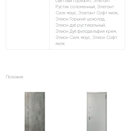
светлый горизонт, Элегант
Рустик соломенный, Элегант
Силк маус, Элегант Софт милк,
Элион Горький шоколад,
Элион дуб рустикальный,
Элион Дуб филадельфия крем,
Элион Силк маус, Элион Софт
милк
Похожие
Этот
Этот
товар
товар
имеет
имеет
несколько
несколько
вариаций.
вариаций.
Опции
Опции
можно
можно