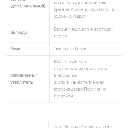
класс;Поворотные ригели,
(дополнительный)
врезная броненакладка;Ночная
задвижка «Евро»
Евроцилиндр, ключ-вертушок,
Цилиндр
перфо
Ручка
Tixx, цвет «Хром»
KNAUF Insulation —
акустическая перегородка
Заполнение /
(негорючий,
утеплитель
экологичный);Утеплённая
коробка двери;Проклейка
изолоном
Агат Вельвет белый горизонт,