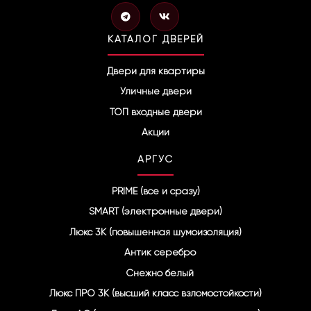
T
V
e
k
l
КАТАЛОГ ДВЕРЕЙ
e
g
r
Двери для квартиры
a
Уличные двери
m
ТОП входные двери
Акции
АРГУС
PRIME (все и сразу)
SMART (электронные двери)
Люкс 3К (повышенная шумоизоляция)
Антик серебро
Снежно белый
Люкс ПРО 3К (высший класс взломостойкости)