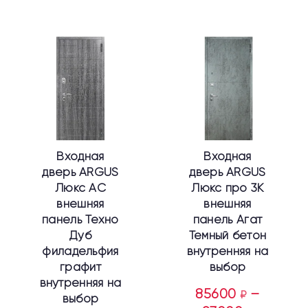
Этот
Этот
товар
товар
имеет
имеет
несколько
несколько
вариаций.
вариаций.
Опции
Опции
можно
можно
выбрать
выбрать
Входная
Входная
на
на
дверь ARGUS
дверь ARGUS
странице
странице
Люкс АС
Люкс про 3К
товара.
товара.
внешняя
внешняя
панель Техно
панель Агат
Дуб
Темный бетон
филадельфия
внутренняя на
графит
выбор
внутренняя на
85600
–
₽
выбор