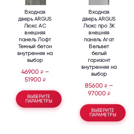
выбрать
выбрать
Входная
Входная
на
на
дверь ARGUS
дверь ARGUS
странице
странице
Люкс АС
Люкс про 3К
товара.
товара.
внешняя
внешняя
панель Лофт
панель Агат
Темный бетон
Вельвет
внутренняя на
белый
выбор
горизонт
внутренняя на
46900
–
₽
выбор
51900
₽
85600
–
₽
97000
₽
ВЫБЕРИТЕ
ПАРАМЕТРЫ
ВЫБЕРИТЕ
ПАРАМЕТРЫ