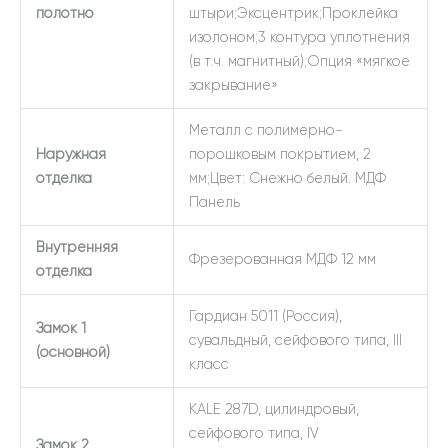
полотно
штыри;Эксцентрик;Проклейка
изолоном;3 контура уплотнения
(в т.ч. магнитный);Опция «мягкое
закрывание»
Металл с полимерно-
Наружная
порошковым покрытием, 2
отделка
мм;Цвет: Снежно белый. МДФ
Панель
Внутренняя
Фрезерованная МДФ 12 мм
отделка
Гардиан 5011 (Россия),
Замок 1
сувальдный, сейфового типа, III
(основной)
класс
KALE 287D, цилиндровый,
сейфового типа, IV
Замок 2