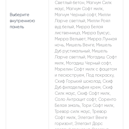
Светлый бетон, Магнум Силк
маус, Магнум Софт милк,
Выберите
Магнум Черный софт, Милли
внутреннюю
Ларче светлый, Милли Роял
панель
вуд белый, Мирра Белая
лиственница, Мирра Буксус,
Мирра Вельвет, Мирра Лунная
ночь, Мишель Венге, Мишель
Дуб рустикальный, Мишель
Ларче светлый, Могадиш Софт
милк, Могадиш Черный софт,
Мэрелин Софт милк с фацетом
и пескоструем, Под покраску,
Скиф Горький шоколад, Скиф
Дуб филадельфия крем, Скиф
Силк маус, Скиф Софт милк,
Соло Антрацит софт, Соренто
Белая эмаль, Тори Софт милк,
Тревор силк маус, Тревор
Софт милк, Элегант Венге
горизонт, Элегант Дорс