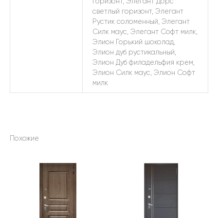
горизонт, Элегант Дорс
светлый горизонт, Элегант
Рустик соломенный, Элегант
Силк маус, Элегант Софт милк,
Элион Горький шоколад,
Элион дуб рустикальный,
Элион Дуб филадельфия крем,
Элион Силк маус, Элион Софт
милк
Похожие
Этот
Этот
товар
товар
имеет
имеет
несколько
несколько
вариаций.
вариаций.
Опции
Опции