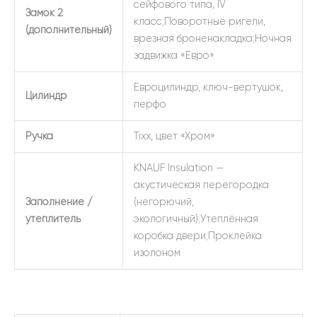
сейфового типа, IV
Замок 2
класс;Поворотные ригели,
(дополнительный)
врезная броненакладка;Ночная
задвижка «Евро»
Евроцилиндр, ключ-вертушок,
Цилиндр
перфо
Ручка
Tixx, цвет «Хром»
KNAUF Insulation —
акустическая перегородка
Заполнение /
(негорючий,
утеплитель
экологичный);Утеплённая
коробка двери;Проклейка
изолоном