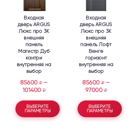
можно
можно
выбрать
выбрать
Входная
Входная
на
на
дверь ARGUS
дверь ARGUS
странице
странице
Люкс про 3К
Люкс про 3К
товара.
товара.
внешняя
внешняя
панель
панель Лофт
Магистр Дуб
Венге
кантри
горизонт
внутренняя на
внутренняя на
выбор
выбор
85600
–
85600
–
₽
₽
101400
97000
₽
₽
ВЫБЕРИТЕ
ВЫБЕРИТЕ
ПАРАМЕТРЫ
ПАРАМЕТРЫ