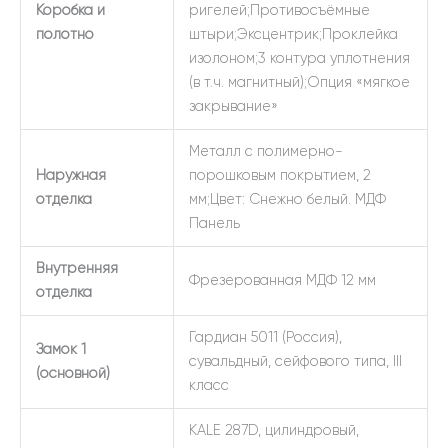
Коробка и
ригелей;Противосъёмные
полотно
штыри;Эксцентрик;Проклейка
изолоном;3 контура уплотнения
(в т.ч. магнитный);Опция «мягкое
закрывание»
Металл с полимерно-
Наружная
порошковым покрытием, 2
отделка
мм;Цвет: Снежно белый. МДФ
Панель
Внутренняя
Фрезерованная МДФ 12 мм
отделка
Гардиан 5011 (Россия),
Замок 1
сувальдный, сейфового типа, III
(основной)
класс
KALE 287D, цилиндровый,