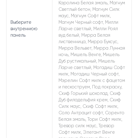
Каролина Белая эмаль, Магнум
Светлый бетон, Магнум Силк
маус, Магнум Софт милк,
Выберите
Магнум Черный софт, Милли
внутреннюю
Ларче светлый, Милли Роял
панель
вуд белый, Мирра Белая
лиственница, Мирра Буксус,
Мирра Вельвет, Мирра Лунная
ночь, Мишель Венге, Мишель
Дуб рустикальный, Мишель
Ларче светлый, Могадиш Софт
милк, Могадиш Черный софт,
Мэрелин Софт милк с фацетом
и пескоструем, Под покраску,
Скиф Горький шоколад, Скиф
Дуб филадельфия крем, Скиф
Силк маус, Скиф Софт милк,
Соло Антрацит софт, Соренто
Белая эмаль, Тори Софт милк,
Тревор силк маус, Тревор
Софт милк, Элегант Венге