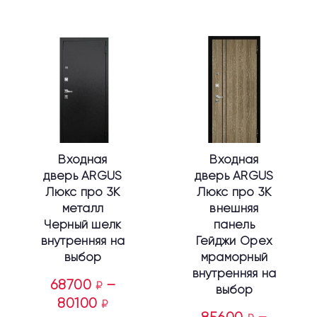
Этот
Этот
товар
товар
имеет
имеет
несколько
несколько
вариаций.
вариаций.
Опции
Опции
можно
можно
выбрать
выбрать
Входная
Входная
на
на
дверь ARGUS
дверь ARGUS
странице
странице
Люкс про 3К
Люкс про 3К
товара.
товара.
металл
внешняя
Черный шелк
панель
внутренняя на
Гейджи Орех
выбор
мраморный
внутренняя на
68700
–
₽
выбор
80100
₽