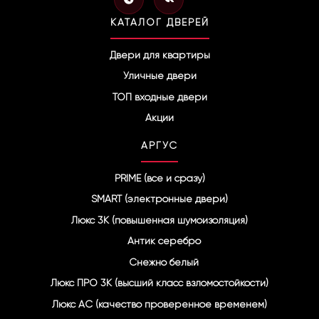
e
k
l
КАТАЛОГ ДВЕРЕЙ
e
g
r
Двери для квартиры
a
Уличные двери
m
ТОП входные двери
Акции
АРГУС
PRIME (все и сразу)
SMART (электронные двери)
Люкс 3К (повышенная шумоизоляция)
Антик серебро
Снежно белый
Люкс ПРО 3К (высший класс взломостойкости)
Люкс АС (качество проверенное временем)