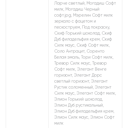
Ларче светлый, Могадиш Софт
милк, Могадиш Черный
софт.jpg, Мэрелин Софт милк
зеркало с фацетом и
пескоструем, Под покраску,
Скиф Горький шоколад, Скиф
Дуб филадельфия крем, Скиф
Силк маус, Скиф Софт милк,
Соло Антрацит, Соренто
Белая эмаль, Тори Софт милк,
Тревор Силк маус, Тревор
Софт милк, Элегант Венге
горизонт, Элегант Дорс
светлый горизонт, Элегант
Рустик соломенный, Элегант
Силк маус, Элегант Софт милк,
Элион Горький шоколад,
Элион Дуб рустикальный,
Элион Дуб филадельфия крем,
Элион Силк маус, Элион Софт
милк