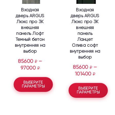
выбрать
выбрать
Входная
Входная
на
на
дверь ARGUS
дверь ARGUS
странице
странице
Люкс про 3К
Люкс про 3К
товара.
товара.
внешняя
внешняя
панель Лофт
панель
Темный бетон
Ланцет
внутренняя на
Олива софт
выбор
внутренняя на
выбор
85600
–
₽
85600
–
97000
₽
₽
101400
₽
ВЫБЕРИТЕ
ПАРАМЕТРЫ
ВЫБЕРИТЕ
ПАРАМЕТРЫ