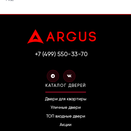
+7 (499) 550-33-70
T
V
e
k
l
КАТАЛОГ ДВЕРЕЙ
e
g
r
Двери для квартиры
a
Уличные двери
m
ТОП входные двери
Акции