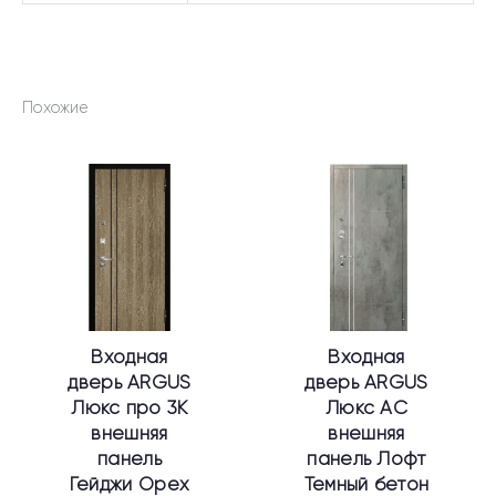
Похожие
Этот
Этот
товар
товар
имеет
имеет
несколько
несколько
вариаций.
вариаций.
Опции
Опции
можно
можно
выбрать
выбрать
Входная
Входная
на
на
дверь ARGUS
дверь ARGUS
странице
странице
Люкс про 3К
Люкс АС
товара.
товара.
внешняя
внешняя
панель
панель Лофт
Гейджи Орех
Темный бетон