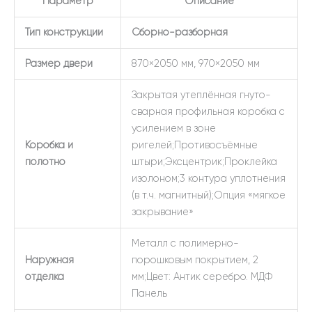
Параметр
Описание
Тип конструкции
Сборно-разборная
Размер двери
870×2050 мм, 970×2050 мм
Закрытая утеплённая гнуто-
сварная профильная коробка с
усилением в зоне
Коробка и
ригелей;Противосъёмные
полотно
штыри;Эксцентрик;Проклейка
изолоном;3 контура уплотнения
(в т.ч. магнитный);Опция «мягкое
закрывание»
Металл с полимерно-
Наружная
порошковым покрытием, 2
отделка
мм;Цвет: Антик серебро. МДФ
Панель