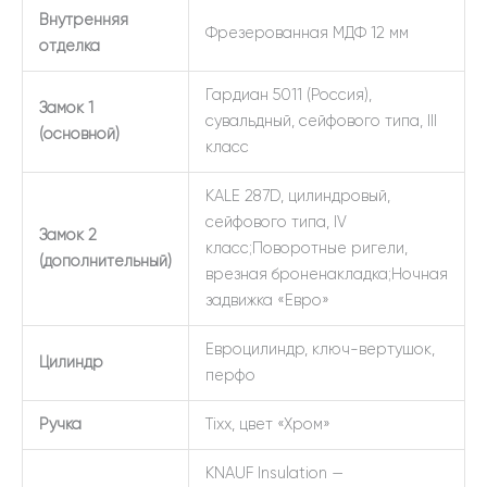
Внутренняя
Фрезерованная МДФ 12 мм
отделка
Гардиан 5011 (Россия),
Замок 1
сувальдный, сейфового типа, III
(основной)
класс
KALE 287D, цилиндровый,
сейфового типа, IV
Замок 2
класс;Поворотные ригели,
(дополнительный)
врезная броненакладка;Ночная
задвижка «Евро»
Евроцилиндр, ключ-вертушок,
Цилиндр
перфо
Ручка
Tixx, цвет «Хром»
KNAUF Insulation —