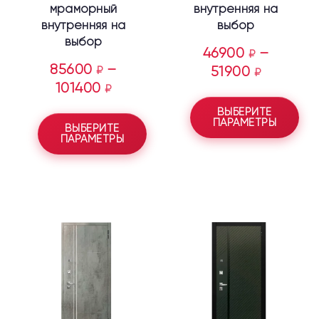
мраморный
внутренняя на
внутренняя на
выбор
выбор
46900
–
₽
85600
–
₽
51900
₽
101400
₽
ВЫБЕРИТЕ
ПАРАМЕТРЫ
ВЫБЕРИТЕ
ПАРАМЕТРЫ
Этот
Этот
товар
товар
имеет
имеет
несколько
несколько
вариаций.
вариаций.
Опции
Опции
можно
можно