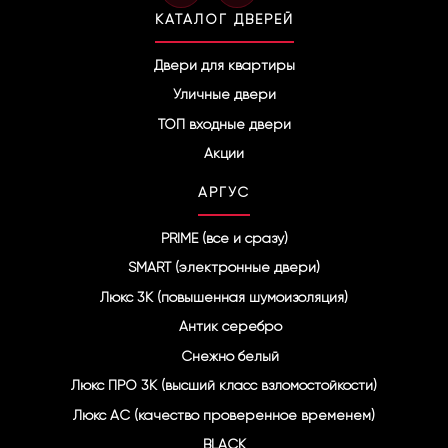
l
КАТАЛОГ ДВЕРЕЙ
e
g
r
Двери для квартиры
a
Уличные двери
m
ТОП входные двери
Акции
АРГУС
PRIME (все и сразу)
SMART (электронные двери)
Люкс 3К (повышенная шумоизоляция)
Антик серебро
Снежно белый
Люкс ПРО 3К (высший класс взломостойкости)
Люкс АС (качество проверенное временем)
BLACK