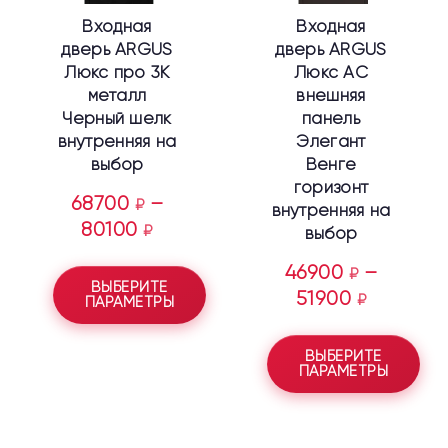
выбрать
выбрать
Входная
Входная
на
на
дверь ARGUS
дверь ARGUS
странице
странице
Люкс про 3К
Люкс АС
товара.
товара.
металл
внешняя
Черный шелк
панель
внутренняя на
Элегант
выбор
Венге
горизонт
68700
–
₽
внутренняя на
80100
₽
выбор
46900
–
₽
ВЫБЕРИТЕ
51900
₽
ПАРАМЕТРЫ
ВЫБЕРИТЕ
ПАРАМЕТРЫ