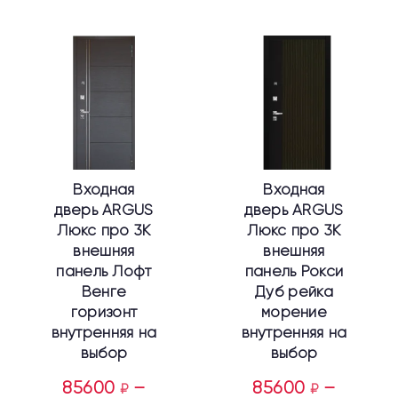
Этот
Этот
товар
товар
имеет
имеет
несколько
несколько
вариаций.
вариаций.
Опции
Опции
можно
можно
выбрать
выбрать
Входная
Входная
на
на
дверь ARGUS
дверь ARGUS
странице
странице
Люкс про 3К
Люкс про 3К
товара.
товара.
внешняя
внешняя
панель Лофт
панель Рокси
Венге
Дуб рейка
горизонт
морение
внутренняя на
внутренняя на
выбор
выбор
85600
–
85600
–
₽
₽