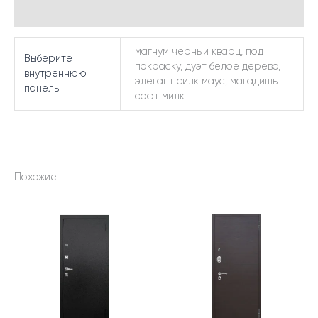
Детали
магнум черный кварц, под
Выберите
покраску, дуэт белое дерево,
внутреннюю
элегант силк маус, магадишь
панель
софт милк
Похожие
Этот
Этот
товар
товар
имеет
имеет
несколько
несколько
вариаций.
вариаций.
Опции
Опции
можно
можно