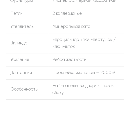
Фурнитура
Инспектор, черная квадратная
Петли
2 каплевидные
Утеплитель
Минеральная вата
Евроцилиндр ключ-вертушок /
Цилиндр
ключ-шток
Усиление
Ребра жесткости
Доп. опция
Проклейка изолоном — 2000 ₽
На 1-панельных дверях глазок
Особенность
сбоку