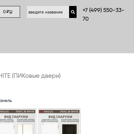
+7 (499) 550-33-
Cart
0
₽
70
ITE (ПИКовые двери)
анель