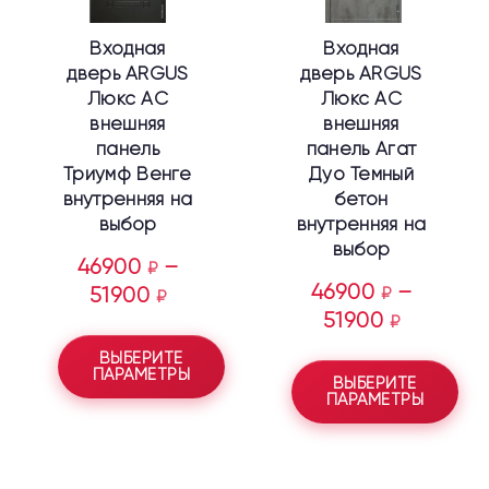
выбрать
выбрать
Входная
Входная
на
на
дверь ARGUS
дверь ARGUS
странице
странице
Люкс АС
Люкс АС
товара.
товара.
внешняя
внешняя
панель
панель Агат
Триумф Венге
Дуо Темный
внутренняя на
бетон
выбор
внутренняя на
выбор
46900
–
₽
46900
–
51900
₽
₽
51900
₽
ВЫБЕРИТЕ
ПАРАМЕТРЫ
ВЫБЕРИТЕ
ПАРАМЕТРЫ