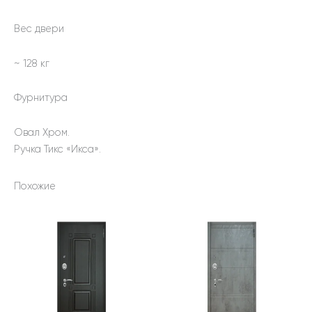
Вес двери
~ 128 кг
Фурнитура
Овал Хром.
Ручка Тикс «Икса».
Похожие
Этот
Этот
товар
товар
имеет
имеет
несколько
несколько
вариаций.
вариаций.
Опции
Опции
можно
можно