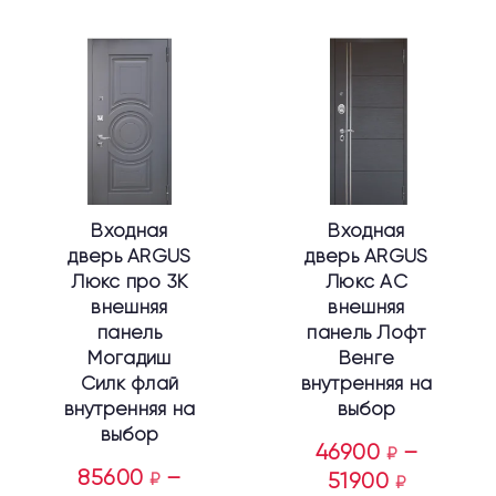
Этот
Этот
товар
товар
имеет
имеет
несколько
несколько
вариаций.
вариаций.
Опции
Опции
можно
можно
выбрать
выбрать
Входная
Входная
на
на
дверь ARGUS
дверь ARGUS
странице
странице
Люкс про 3К
Люкс АС
товара.
товара.
внешняя
внешняя
панель
панель Лофт
Могадиш
Венге
Силк флай
внутренняя на
внутренняя на
выбор
выбор
46900
–
₽
85600
–
₽
51900
₽