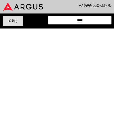
Перейти
+7 (499) 550-33-70
к
содержимому
Cart
0
₽
Количество
товара
Аргус
Да
97