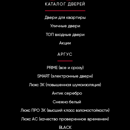
l
КАТАЛОГ ДВЕРЕЙ
e
g
r
Двери для квартиры
a
Уличные двери
m
ТОП входные двери
Акции
АРГУС
PRIME (все и сразу)
SMART (электронные двери)
Люкс 3К (повышенная шумоизоляция)
Антик серебро
Снежно белый
Люкс ПРО 3К (высший класс взломостойкости)
Люкс АС (качество проверенное временем)
BLACK