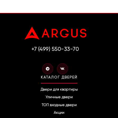
+7 (499) 550-33-70
T
V
e
k
l
КАТАЛОГ ДВЕРЕЙ
e
g
r
Двери для квартиры
a
Уличные двери
m
ТОП входные двери
Акции