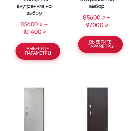
внутренняя на
выбор
выбор
85600
–
₽
85600
–
₽
97000
₽
101400
₽
ВЫБЕРИТЕ
ПАРАМЕТРЫ
ВЫБЕРИТЕ
ПАРАМЕТРЫ
Этот
Этот
товар
товар
имеет
имеет
несколько
несколько
вариаций.
вариаций.
Опции
Опции
можно
можно