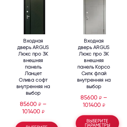
имеет
имеет
несколько
несколько
вариаций.
вариаций.
Опции
Опции
можно
можно
выбрать
выбрать
Входная
Входная
на
на
дверь ARGUS
дверь ARGUS
странице
странице
Люкс про 3К
Люкс про 3К
товара.
товара.
внешняя
внешняя
панель
панель Корсо
Ланцет
Силк флай
Олива софт
внутренняя на
внутренняя на
выбор
выбор
85600
–
₽
85600
–
₽
101400
₽
101400
₽
ВЫБЕРИТЕ
ПАРАМЕТРЫ