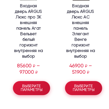
выбрать
выбрать
Входная
Входная
на
на
дверь ARGUS
дверь ARGUS
странице
странице
Люкс про 3К
Люкс АС
товара.
товара.
внешняя
внешняя
панель Агат
панель
Вельвет
Элегант
белый
Венге
горизонт
горизонт
внутренняя на
внутренняя на
выбор
выбор
85600
–
46900
–
₽
₽
97000
51900
₽
₽
ВЫБЕРИТЕ
ВЫБЕРИТЕ
ПАРАМЕТРЫ
ПАРАМЕТРЫ