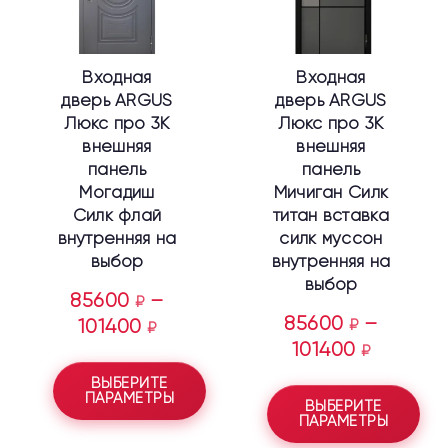
Опции
Опции
можно
можно
выбрать
выбрать
Входная
Входная
на
на
дверь ARGUS
дверь ARGUS
странице
странице
Люкс про 3К
Люкс про 3К
товара.
товара.
внешняя
внешняя
панель
панель
Могадиш
Мичиган Силк
Силк флай
титан вставка
внутренняя на
силк муссон
выбор
внутренняя на
выбор
85600
–
₽
85600
–
101400
₽
₽
101400
₽
ВЫБЕРИТЕ
ПАРАМЕТРЫ
ВЫБЕРИТЕ
ПАРАМЕТРЫ