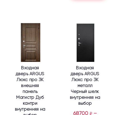
Этот
Этот
товар
товар
имеет
имеет
несколько
несколько
вариаций.
вариаций.
Опции
Опции
можно
можно
выбрать
выбрать
Входная
Входная
на
на
дверь ARGUS
дверь ARGUS
странице
странице
Люкс про 3К
Люкс про 3К
товара.
товара.
внешняя
металл
панель
Черный шелк
Магистр Дуб
внутренняя на
кантри
выбор
внутренняя на
68700
–
₽
выбор