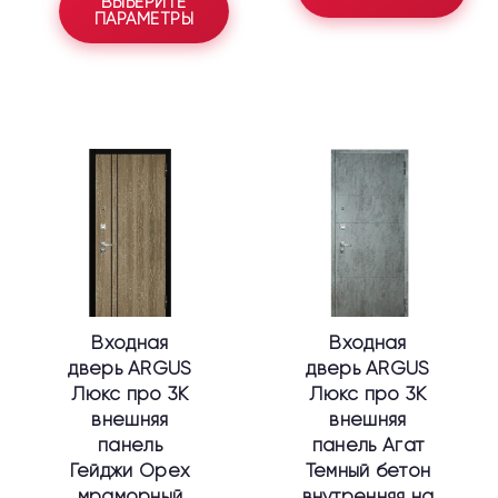
ВЫБЕРИТЕ
ПАРАМЕТРЫ
Этот
Этот
товар
товар
имеет
имеет
несколько
несколько
вариаций.
вариаций.
Опции
Опции
можно
можно
выбрать
выбрать
Входная
Входная
на
на
дверь ARGUS
дверь ARGUS
странице
странице
Люкс про 3К
Люкс про 3К
товара.
товара.
внешняя
внешняя
панель
панель Агат
Гейджи Орех
Темный бетон
мраморный
внутренняя на