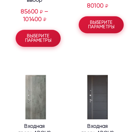
80100
₽
85600
–
₽
101400
₽
ВЫБЕРИТЕ
ПАРАМЕТРЫ
ВЫБЕРИТЕ
ПАРАМЕТРЫ
Этот
Этот
товар
товар
имеет
имеет
несколько
несколько
вариаций.
вариаций.
Опции
Опции
можно
можно
выбрать
выбрать
Входная
Входная
на
на