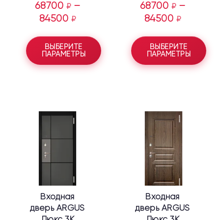
68700
–
68700
–
₽
₽
84500
84500
₽
₽
ВЫБЕРИТЕ
ВЫБЕРИТЕ
ПАРАМЕТРЫ
ПАРАМЕТРЫ
Этот
Этот
товар
товар
имеет
имеет
несколько
несколько
вариаций.
вариаций.
Опции
Опции
можно
можно
выбрать
выбрать
Входная
Входная
на
на
дверь ARGUS
дверь ARGUS
странице
странице
Люкс 3К
Люкс 3К