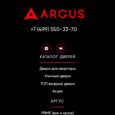
+7 (499) 550-33-70
T
V
e
k
l
КАТАЛОГ ДВЕРЕЙ
e
g
r
Двери для квартиры
a
Уличные двери
m
ТОП входные двери
Акции
АРГУС
PRIME (все и сразу)