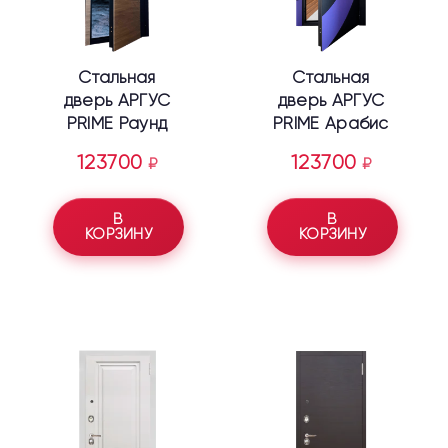
Стальная
Стальная
дверь АРГУС
дверь АРГУС
PRIME Раунд
PRIME Арабис
123700
123700
₽
₽
В
В
КОРЗИНУ
КОРЗИНУ
Этот
Этот
товар
товар
имеет
имеет
несколько
несколько
вариаций.
вариаций.