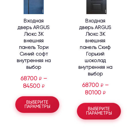
Опции
Опции
можно
можно
выбрать
выбрать
Входная
Входная
на
на
дверь ARGUS
дверь ARGUS
странице
странице
Люкс 3К
Люкс 3К
товара.
товара.
внешняя
внешняя
панель Тори
панель Скиф
Синий софт
Горький
внутренняя на
шоколад
выбор
внутренняя на
выбор
68700
–
₽
68700
–
84500
₽
₽
80100
₽
ВЫБЕРИТЕ
ПАРАМЕТРЫ
ВЫБЕРИТЕ
ПАРАМЕТРЫ