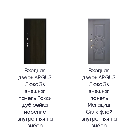
Этот
Этот
товар
товар
имеет
имеет
несколько
несколько
вариаций.
вариаций.
Опции
Опции
можно
можно
выбрать
выбрать
Входная
Входная
на
на
дверь ARGUS
дверь ARGUS
странице
странице
Люкс 3К
Люкс 3К
товара.
товара.
внешняя
внешняя
панель Рокси
панель
дуб рейка
Могадиш
морение
Силк флай
внутренняя на
внутренняя на
выбор
выбор