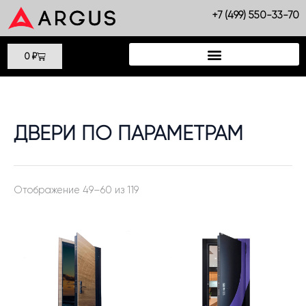
Сортировка:
Перейти
самые
+7 (499) 550-33-70
недавние
к
содержимому
Cart
0
₽
ДВЕРИ ПО ПАРАМЕТРАМ
Отображение 49–60 из 119