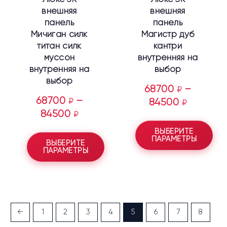
товара.
товара.
внешняя
внешняя
панель
панель
Мичиган силк
Магистр дуб
титан силк
кантри
муссон
внутренняя на
внутренняя на
выбор
выбор
68700
–
₽
68700
–
₽
84500
₽
84500
₽
ВЫБЕРИТЕ
ПАРАМЕТРЫ
ВЫБЕРИТЕ
ПАРАМЕТРЫ
←
1
2
3
4
5
6
7
8