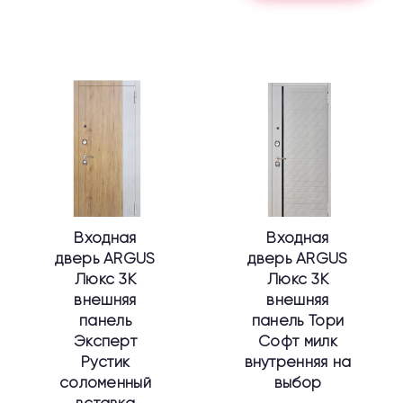
Этот
Этот
товар
товар
имеет
имеет
несколько
несколько
вариаций.
вариаций.
Опции
Опции
можно
можно
выбрать
выбрать
Входная
Входная
на
на
дверь ARGUS
дверь ARGUS
странице
странице
Люкс 3К
Люкс 3К
товара.
товара.
внешняя
внешняя
панель
панель Тори
Эксперт
Софт милк
Рустик
внутренняя на
соломенный
выбор
вставка