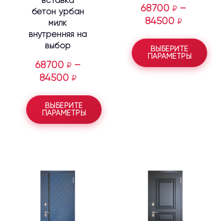
68700
–
₽
бетон урбан
84500
₽
милк
внутренняя на
выбор
ВЫБЕРИТЕ
ПАРАМЕТРЫ
68700
–
₽
84500
₽
ВЫБЕРИТЕ
ПАРАМЕТРЫ
Этот
Этот
товар
товар
имеет
имеет
несколько
несколько
вариаций.
вариаций.