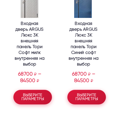
Опции
Опции
можно
можно
выбрать
выбрать
Входная
Входная
на
на
дверь ARGUS
дверь ARGUS
странице
странице
Люкс 3К
Люкс 3К
товара.
товара.
внешняя
внешняя
панель Тори
панель Тори
Софт милк
Синий софт
внутренняя на
внутренняя на
выбор
выбор
68700
–
68700
–
₽
₽
84500
84500
₽
₽
ВЫБЕРИТЕ
ВЫБЕРИТЕ
ПАРАМЕТРЫ
ПАРАМЕТРЫ