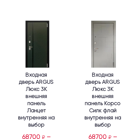
Этот
Этот
товар
товар
имеет
имеет
несколько
несколько
вариаций.
вариаций.
Опции
Опции
можно
можно
выбрать
выбрать
Входная
Входная
на
на
дверь ARGUS
дверь ARGUS
странице
странице
Люкс 3К
Люкс 3К
товара.
товара.
внешняя
внешняя
панель
панель Корсо
Ланцет
Силк флай
внутренняя на
внутренняя на
выбор
выбор
68700
–
68700
–
₽
₽