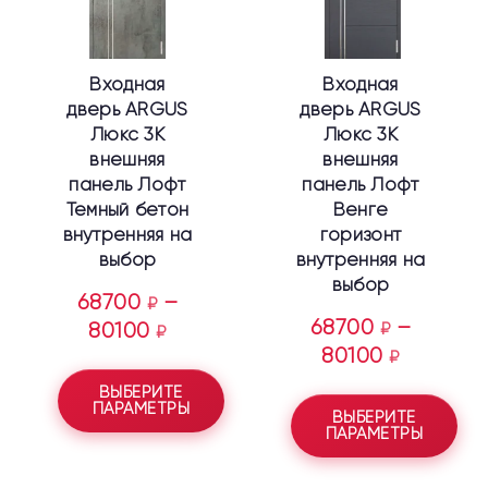
Опции
Опции
можно
можно
выбрать
выбрать
Входная
Входная
на
на
дверь ARGUS
дверь ARGUS
странице
странице
Люкс 3К
Люкс 3К
товара.
товара.
внешняя
внешняя
панель Лофт
панель Лофт
Темный бетон
Венге
внутренняя на
горизонт
выбор
внутренняя на
выбор
68700
–
₽
68700
–
80100
₽
₽
80100
₽
ВЫБЕРИТЕ
ПАРАМЕТРЫ
ВЫБЕРИТЕ
ПАРАМЕТРЫ