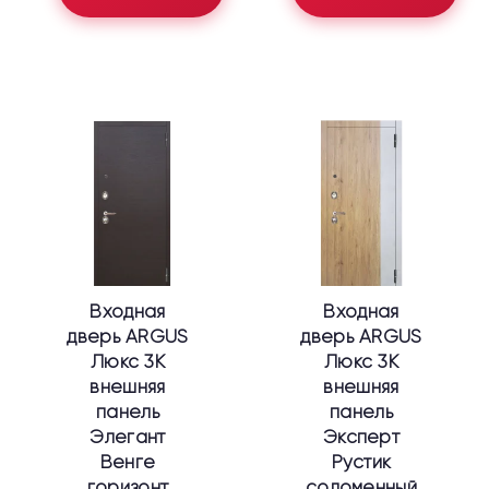
Этот
Этот
товар
товар
имеет
имеет
несколько
несколько
вариаций.
вариаций.
Опции
Опции
можно
можно
выбрать
выбрать
Входная
Входная
на
на
дверь ARGUS
дверь ARGUS
странице
странице
Люкс 3К
Люкс 3К
товара.
товара.
внешняя
внешняя
панель
панель
Элегант
Эксперт
Венге
Рустик
горизонт
соломенный