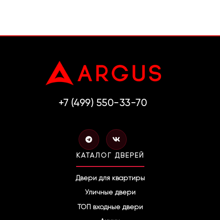
+7 (499) 550-33-70
T
V
e
k
l
КАТАЛОГ ДВЕРЕЙ
e
g
r
Двери для квартиры
a
Уличные двери
m
ТОП входные двери