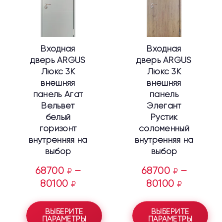
вариаций.
вариаций.
Опции
Опции
можно
можно
выбрать
выбрать
Входная
Входная
на
на
дверь ARGUS
дверь ARGUS
странице
странице
Люкс 3К
Люкс 3К
товара.
товара.
внешняя
внешняя
панель Агат
панель
Вельвет
Элегант
белый
Рустик
горизонт
соломенный
внутренняя на
внутренняя на
выбор
выбор
68700
–
68700
–
₽
₽
80100
80100
₽
₽
ВЫБЕРИТЕ
ВЫБЕРИТЕ
ПАРАМЕТРЫ
ПАРАМЕТРЫ