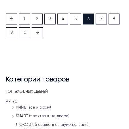
←
1
2
3
4
5
6
7
8
9
10
→
Категории товаров
ТОП ВХОДНЫХ ДВЕРЕЙ
АРГУС
PRIME (все и сразу)
SMART (электронные двери)
ЛЮКС 3К (повышенная шумоизоляция)