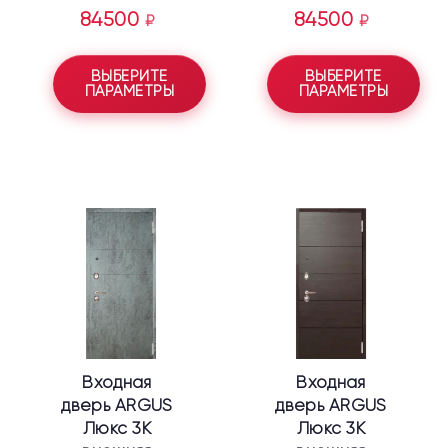
84500
84500
₽
₽
ВЫБЕРИТЕ
ВЫБЕРИТЕ
ПАРАМЕТРЫ
ПАРАМЕТРЫ
Этот
Этот
товар
товар
имеет
имеет
несколько
несколько
вариаций.
вариаций.
Опции
Опции
можно
можно
выбрать
выбрать
Входная
Входная
на
на
дверь ARGUS
дверь ARGUS
странице
странице
Люкс 3К
Люкс 3К
товара.
товара.