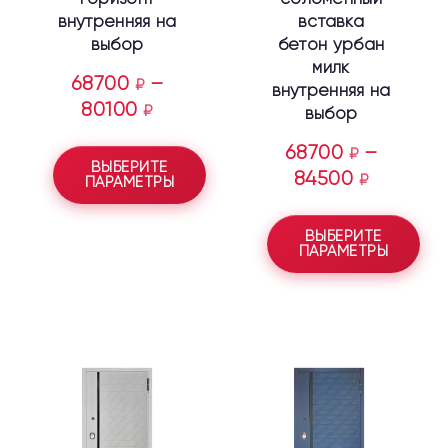
внутренняя на
вставка
выбор
бетон урбан
милк
68700
–
₽
внутренняя на
80100
₽
выбор
68700
–
₽
ВЫБЕРИТЕ
84500
₽
ПАРАМЕТРЫ
ВЫБЕРИТЕ
ПАРАМЕТРЫ
Этот
Этот
товар
товар
имеет
имеет
несколько
несколько
вариаций.
вариаций.