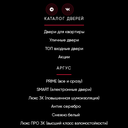
T
V
e
k
l
КАТАЛОГ ДВЕРЕЙ
e
g
r
Двери для квартиры
a
Уличные двери
m
ТОП входные двери
Акции
АРГУС
PRIME (все и сразу)
SMART (электронные двери)
Люкс 3К (повышенная шумоизоляция)
Антик серебро
Снежно белый
Люкс ПРО 3К (высший класс взломостойкости)