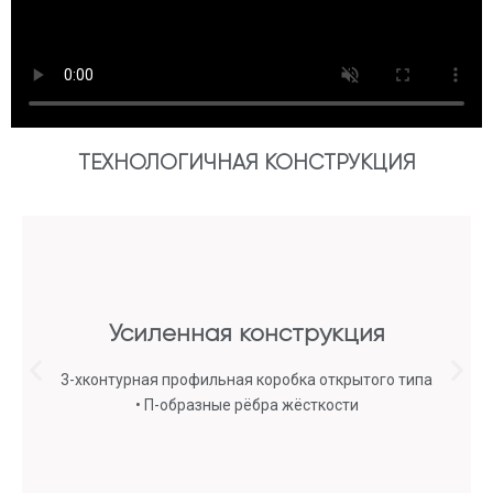
ТЕХНОЛОГИЧНАЯ КОНСТРУКЦИЯ
Усиленная конструкция
Усиленная конструкция
3-хконтурная профильная коробка открытого типа
3-хконтурная профильная коробка открытого типа
• П-образные рёбра жёсткости
• П-образные рёбра жёсткости